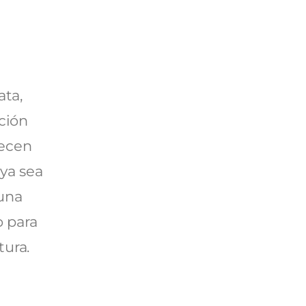
ata,
ación
recen
ya sea
 una
o para
tura.