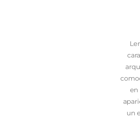
Len
cara
arqu
comod
en 
apari
un e