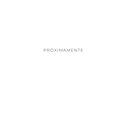
convocados por nuestros
diseñadores para intervenir
cada uno un espacio,
logrando imprimir su sello
particular en cada ambiente.
PRÓXIMAMENTE