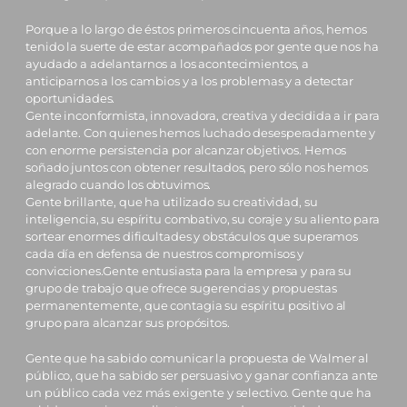
Porque a lo largo de éstos primeros cincuenta años, hemos
tenido la suerte de estar acompañados por gente que nos ha
ayudado a adelantarnos a los acontecimientos, a
anticiparnos a los cambios y a los problemas y a detectar
oportunidades.
Gente inconformista, innovadora, creativa y decidida a ir para
adelante. Con quienes hemos luchado desesperadamente y
con enorme persistencia por alcanzar objetivos. Hemos
soñado juntos con obtener resultados, pero sólo nos hemos
alegrado cuando los obtuvimos.
Gente brillante, que ha utilizado su creatividad, su
inteligencia, su espíritu combativo, su coraje y su aliento para
sortear enormes dificultades y obstáculos que superamos
cada día en defensa de nuestros compromisos y
convicciones.Gente entusiasta para la empresa y para su
grupo de trabajo que ofrece sugerencias y propuestas
permanentemente, que contagia su espíritu positivo al
grupo para alcanzar sus propósitos.
Gente que ha sabido comunicar la propuesta de Walmer al
público, que ha sabido ser persuasivo y ganar confianza ante
un público cada vez más exigente y selectivo. Gente que ha