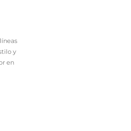
líneas
tilo y
or en