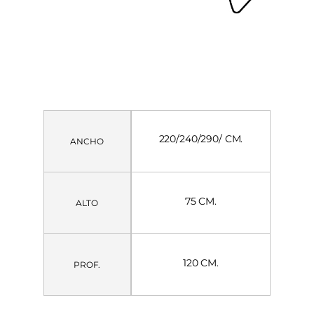
220/240/290/ CM.
ANCHO
75 CM.
ALTO
120 CM.
PROF.