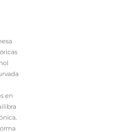
mesa
óricas
mol
urvada
s en
ilibra
ónica.
sforma