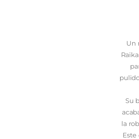
Un 
Raika
pa
pulid
Su 
acaba
la ro
Este 